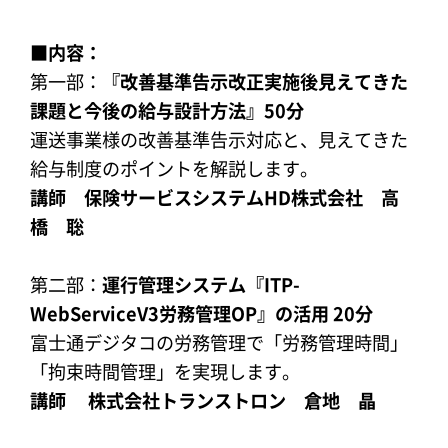
■内容：
第一部：
『
改善基準告示改正実施後見えてきた
課題と今後の給与設計方法
』50
分
運送事業様の改善基準告示対応と、見えてきた
給与制度のポイントを解説します。
講師 保険サービスシステムHD株式会社 高
橋 聡
第二部：
運行管理
システム
『ITP-
WebServiceV3
労務管理
OP』
の活用
20
分
富士通デジタコの労務管理で「労務管理時間」
「拘束時間管理」を実現します。
講師 株式会社トランストロン
倉地 晶