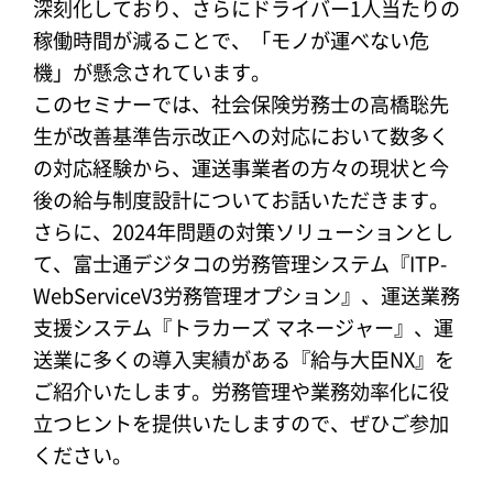
深刻化しており、さらにドライバー
1
人当たりの
稼働時間が減ることで、「モノが運べない危
機」が懸念されています。
このセミナーでは、社会保険労務士の高橋聡先
生が改善基準告示改正への対応において数多く
の対応経験から、
運送事業者の方々の現状と今
後の給与制度設計についてお話いただきます。
さらに、
2024
年問題の対策ソリュー
ションとし
て、富士通デジタコの労務管理システム
『ITP-
WebServiceV3
労務管理オプション
』
、運送業務
支援システム
『
トラカーズ マネージャー
』
、運
送業に多くの導入実績がある
『
給与大臣
NX』
を
ご紹介いたします。労務管理や業務効
率化に役
立つヒントを提供いたしますので、ぜひご参加
ください。