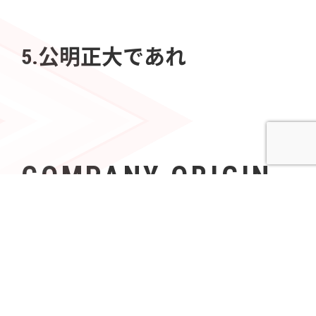
5.公明正大であれ
COMPANY ORIGIN
社名の由来
Azoopには、「すべて（A〜Z）の人々（People）の可
能性を無限（∞）にする」という意志が込められてい