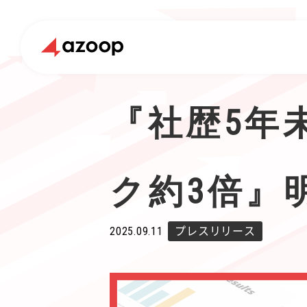
『社歴5年
ク約3倍』
2025.09.11
プレスリリース