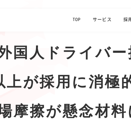
TOP
サービス
採
外国人ドライバー
以上が採用に消極
場摩擦が懸念材料