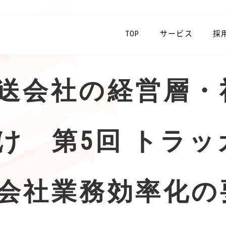
TOP
サービス
採
送会社の経営層・
け 第5回 トラ
会社業務効率化の