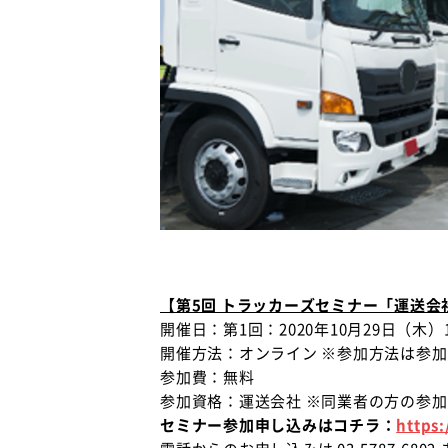
【第5回 トラッカーズセミナー「運送
開催日：第1回：2020年10月29日（木）16:
開催方法：オンライン ※参加方法は参
参加費：無料
参加資格：運送会社 ※同業者の方の参
セミナー参加申し込みはコチラ：
https: