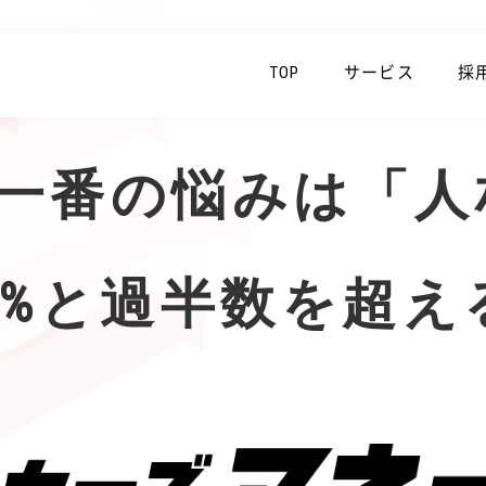
TOP
サービス
採
一番の悩みは「人
3%と過半数を超え