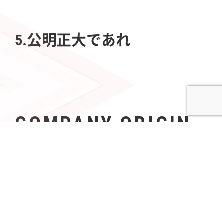
5.公明正大であれ
COMPANY ORIGIN
社名の由来
Azoopには、「すべて（A〜Z）の人々（People）の可
能性を無限（∞）にする」という意志が込められてい