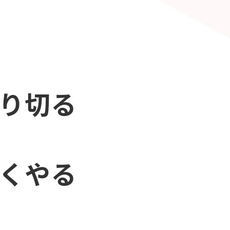
やり切る
早くやる