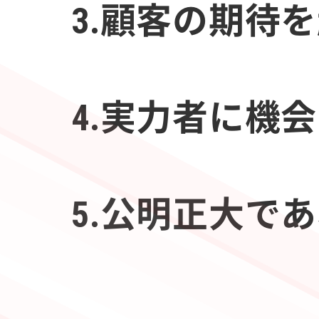
3.顧客の期待
4.実力者に機
5.公明正大で