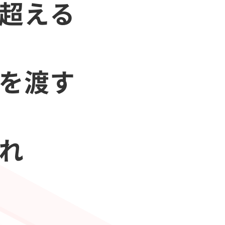
を超える
会を渡す
あれ