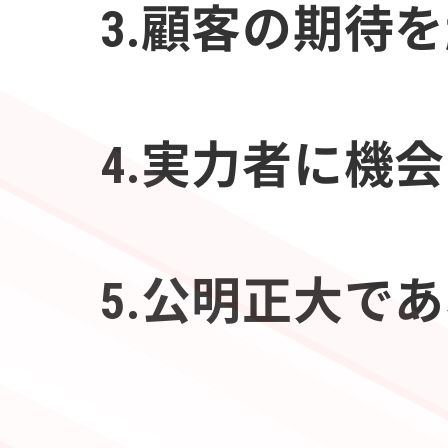
3.顧客の期待
4.実力者に機
5.公明正大で