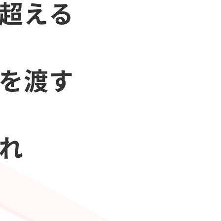
を超える
会を渡す
あれ