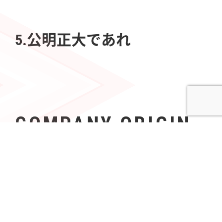
5.公明正大であれ
COMPANY ORIGIN
社名の由来
Azoopには、「すべて（A〜Z）の人々（People）の可
能性を無限（∞）にする」という意志が込められてい