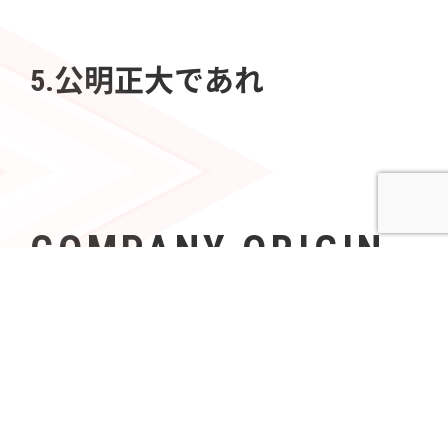
5.公明正大であれ
COMPANY ORIGIN
社名の由来
Azoopには、「すべて（A〜Z）の人々（People）の可
能性を無限（∞）にする」という意志が込められてい