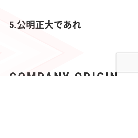
5.公明正大であれ
COMPANY ORIGIN
社名の由来
Azoopには、「すべて（A〜Z）の人々（People）の可
能性を無限（∞）にする」という意志が込められてい