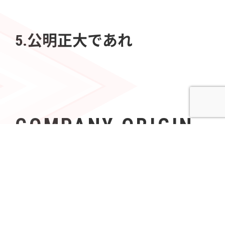
5.公明正大であれ
COMPANY ORIGIN
社名の由来
Azoopには、「すべて（A〜Z）の人々（People）の可
能性を無限（∞）にする」という意志が込められてい