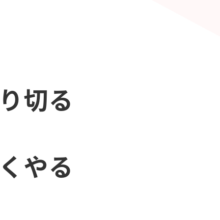
やり切る
早くやる