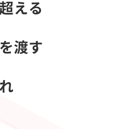
を超える
会を渡す
あれ