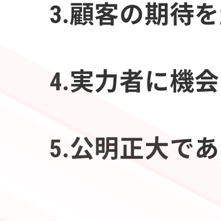
3.顧客の期待
4.実力者に機
5.公明正大で