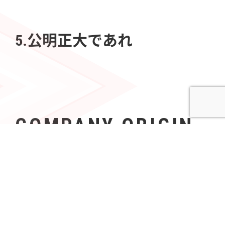
5.公明正大であれ
COMPANY ORIGIN
社名の由来
Azoopには、「すべて（A〜Z）の人々（People）の可
能性を無限（∞）にする」という意志が込められてい