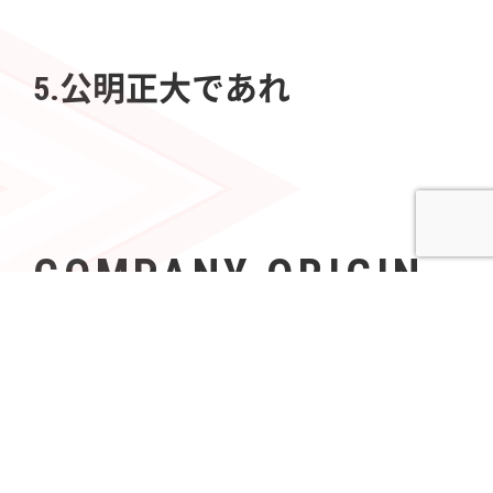
5.公明正大であれ
COMPANY ORIGIN
社名の由来
Azoopには、「すべて（A〜Z）の人々（People）の可
能性を無限（∞）にする」という意志が込められてい