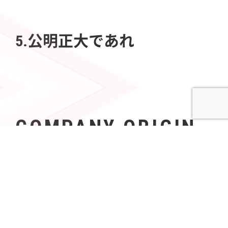
5.公明正大であれ
COMPANY ORIGIN
社名の由来
Azoopには、「すべて（A〜Z）の人々（People）の可
能性を無限（∞）にする」という意志が込められてい