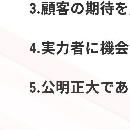
3.顧客の期待
4.実力者に機
5.公明正大で