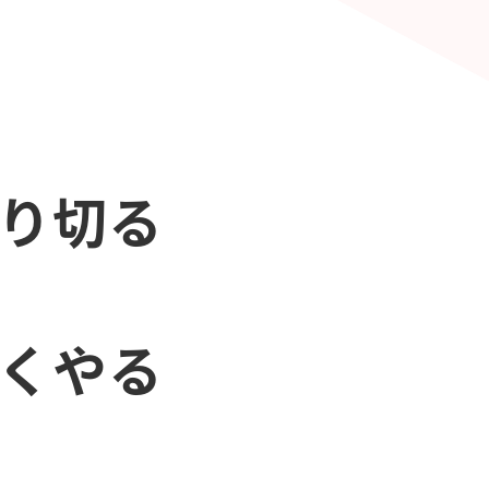
やり切る
早くやる