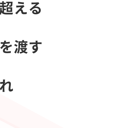
を超える
会を渡す
あれ