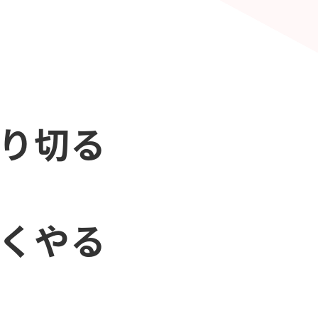
やり切る
早くやる