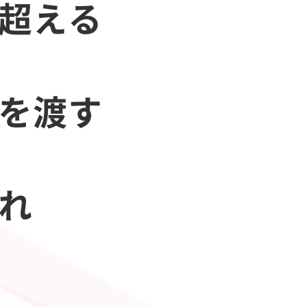
を超える
会を渡す
あれ