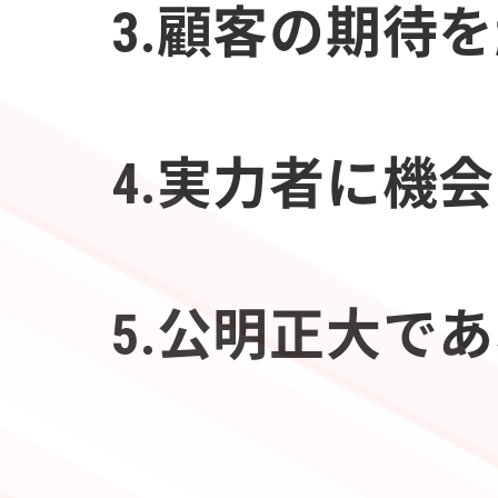
3.顧客の期待
4.実力者に機
5.公明正大で