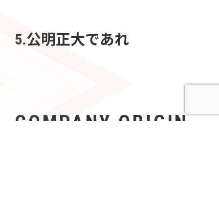
5.公明正大であれ
COMPANY ORIGIN
社名の由来
Azoopには、「すべて（A〜Z）の人々（People）の可
能性を無限（∞）にする」という意志が込められてい