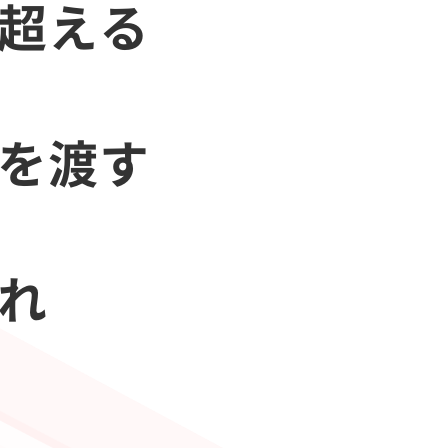
を超える
会を渡す
あれ