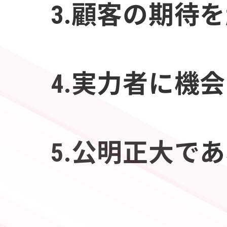
3.顧客の期待
4.実力者に機
5.公明正大で