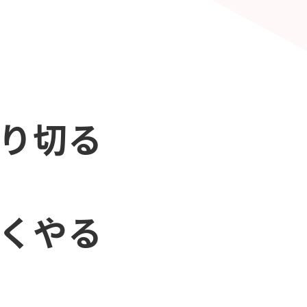
やり切る
早くやる