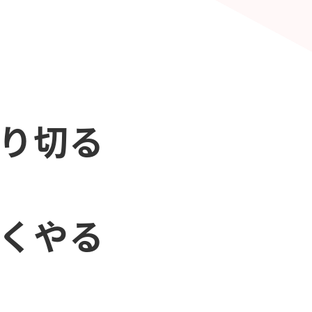
やり切る
早くやる