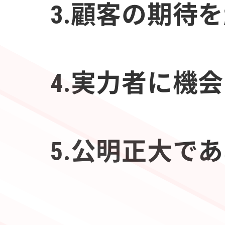
3.顧客の期待
4.実力者に機
5.公明正大で