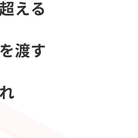
を超える
会を渡す
あれ