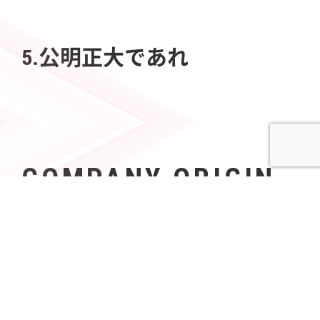
5.公明正大であれ
COMPANY ORIGIN
社名の由来
Azoopには、「すべて（A〜Z）の人々（People）の可
能性を無限（∞）にする」という意志が込められてい